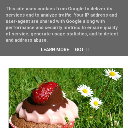
This site uses cookies from Google to deliver its
services and to analyze traffic. Your IP address and
user-agent are shared with Google along with
performance and security metrics to ensure quality
of service, generate usage statistics, and to detect
and address abuse.
Schoko-Erdbeer-Cupcakes
LEARN MORE
GOT IT
VON
MISS BLUEBERRYMUFFIN
5/28/2012