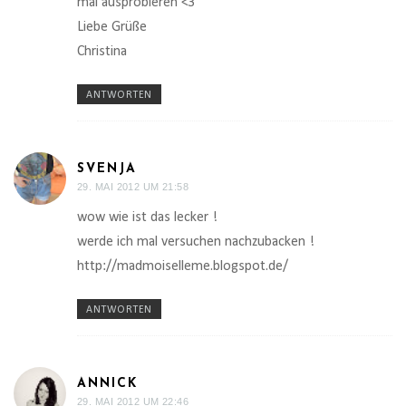
mal ausprobieren <3
Liebe Grüße
Christina
ANTWORTEN
SVENJA
29. MAI 2012 UM 21:58
wow wie ist das lecker !
werde ich mal versuchen nachzubacken !
http://madmoiselleme.blogspot.de/
ANTWORTEN
ANNICK
29. MAI 2012 UM 22:46