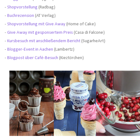
-
Shopvorstellung
(Radbag)
-
Buchrezension
(AT Verlag)
-
Shopvorstellung mit Give Away
(Home of Cake)
-
Give Away mit gesponsertem Preis
(Casa di Falcone)
-
Kursbesuch mit anschließendem Bericht
(SugarheArt)
-
Blogger-Event in Aachen
(Lambertz)
-
Blogpost über Café-Besuch
(Kieztörchen)