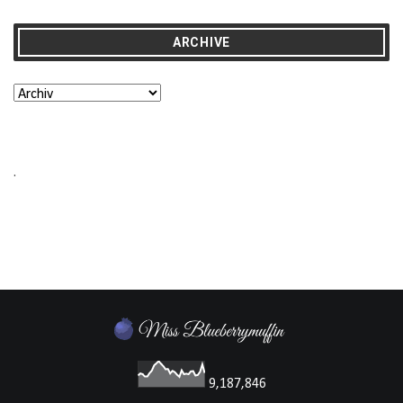
ARCHIVE
.
9,187,846