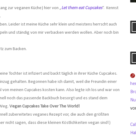
ang zur veganen Küche) hier von „
Let them eat Cupcakes
“. Kennst
.
eben. Leider ist meine Küche sehr klein und meistens herrscht auch
tapeln und ständig von mir verbacken werden wollen. Aber noch bin
atz zum Backen.
ine Tochter ist infiziert und backt täglich in ihrer Küche Cupcakes.
inzug gehalten. Begonnen habe ich damit, weil die Freundin einer
her
mal von meinen Cupcakes kosten kann. Also legte ich los und war von
Br
chnell noch das passende Backbuch besorgt und es stand dem
Nu
 Weg.
Vegan Cupcakes Take Over The World!
vo
chnell zubereitetes veganes Rezept vor, die auch den größten
r nicht sagen, dass diese kleinen Köstlichkeiten vegan sind!)
Ca
Ha