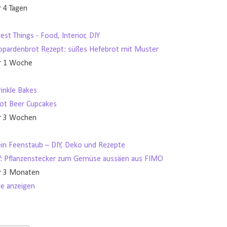
r 4 Tagen
est Things - Food, Interior, DIY
opardenbrot Rezept: süßes Hefebrot mit Muster
r 1 Woche
rinkle Bakes
ot Beer Cupcakes
r 3 Wochen
in Feenstaub – DIY, Deko und Rezepte
Y: Pflanzenstecker zum Gemüse aussäen aus FIMO
r 3 Monaten
le anzeigen