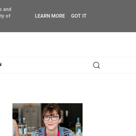
s and
ty of
LEARN MORE
GOT IT
Abonnieren
N