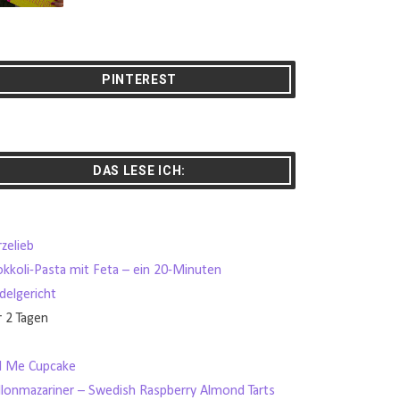
PINTEREST
DAS LESE ICH:
zelieb
okkoli-Pasta mit Feta – ein 20-Minuten
delgericht
r 2 Tagen
ll Me Cupcake
llonmazariner – Swedish Raspberry Almond Tarts