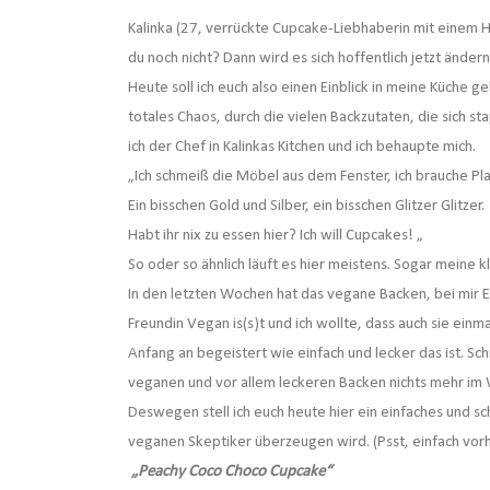
Kalinka (27, verrückte Cupcake-Liebhaberin mit einem H
du noch nicht? Dann wird es sich hoffentlich jetzt ändern
Heute soll ich euch also einen Einblick in meine Küche g
totales Chaos, durch die vielen Backzutaten, die sich s
ich der Chef in Kalinkas Kitchen und ich behaupte mich.
„Ich schmeiß die Möbel aus dem Fenster, ich brauche Pl
Ein bisschen Gold und Silber, ein bisschen Glitzer Glitzer.
Habt ihr nix zu essen hier? Ich will Cupcakes! „
So oder so ähnlich läuft es hier meistens. Sogar meine kle
In den letzten Wochen hat das vegane Backen, bei mir E
Freundin Vegan is(s)t und ich wollte, dass auch sie ein
Anfang an begeistert wie einfach und lecker das ist. S
veganen und vor allem leckeren Backen nichts mehr im
Deswegen stell ich euch heute hier ein einfaches und s
veganen Skeptiker überzeugen wird. (Psst, einfach vorhe
„Peachy Coco Choco Cupcake“