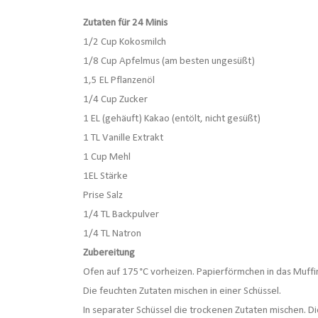
Zutaten für 24 Minis
1/2 Cup Kokosmilch
1/8 Cup Apfelmus (am besten ungesüßt)
1,5 EL Pflanzenöl
1/4 Cup Zucker
1 EL (gehäuft) Kakao (entölt, nicht gesüßt)
1 TL Vanille Extrakt
1 Cup Mehl
1EL Stärke
Prise Salz
1/4 TL Backpulver
1/4 TL Natron
Zubereitung
Ofen auf 175°C vorheizen. Papierförmchen in das Muffi
Die feuchten Zutaten mischen in einer Schüssel.
In separater Schüssel die trockenen Zutaten mischen. D