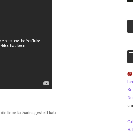
her
Br
Nu
vo
ie liebe Katharina gestellt hat:
Ca
Ha