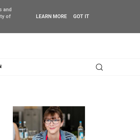
s and
ty of
LEARN MORE
GOT IT
Abonnieren
N