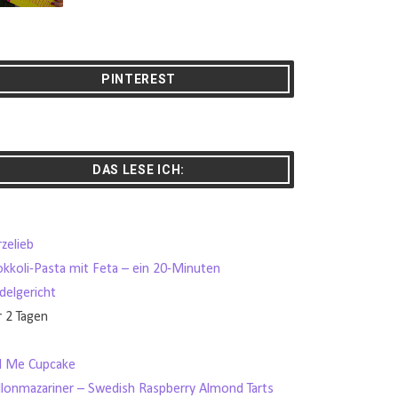
PINTEREST
DAS LESE ICH:
zelieb
okkoli-Pasta mit Feta – ein 20-Minuten
delgericht
r 2 Tagen
ll Me Cupcake
llonmazariner – Swedish Raspberry Almond Tarts