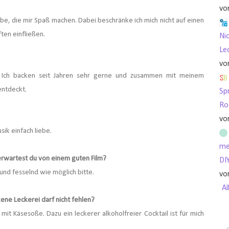
vo
ebe, die mir Spaß machen. Dabei beschränke ich mich nicht auf einen
ten einfließen.
Nic
Le
vo
 Ich backen seit Jahren sehr gerne und zusammen mit meinem
entdeckt.
Sp
Ro
vo
sik einfach liebe.
me
erwartest du von einem guten Film?
DI
d und fesselnd wie möglich bitte.
vo
Al
ne Leckerei darf nicht fehlen?
it Käsesoße. Dazu ein leckerer alkoholfreier Cocktail ist für mich