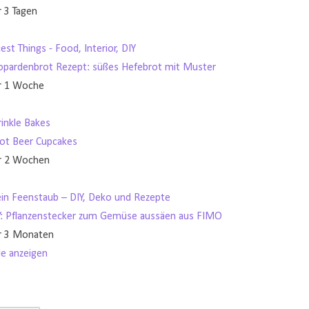
r 3 Tagen
est Things - Food, Interior, DIY
opardenbrot Rezept: süßes Hefebrot mit Muster
r 1 Woche
rinkle Bakes
ot Beer Cupcakes
r 2 Wochen
in Feenstaub – DIY, Deko und Rezepte
Y: Pflanzenstecker zum Gemüse aussäen aus FIMO
r 3 Monaten
le anzeigen