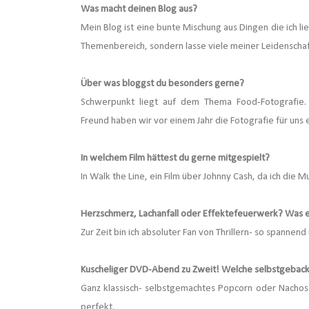
Was macht deinen Blog aus?
Mein Blog ist eine bunte Mischung aus Dingen die ich li
Themenbereich, sondern lasse viele meiner Leidenschaf
Über was bloggst du besonders gerne?
Schwerpunkt liegt auf dem Thema Food-Fotografie.
Freund haben wir vor einem Jahr die Fotografie für uns 
In welchem Film hättest du gerne mitgespielt?
In Walk the Line, ein Film über Johnny Cash, da ich die Mu
Herzschmerz, Lachanfall oder Effektefeuerwerk? Was 
Zur Zeit bin ich absoluter Fan von Thrillern- so spannen
Kuscheliger DVD-Abend zu Zweit! Welche selbstgebacke
Ganz klassisch- selbstgemachtes Popcorn oder Nachos m
perfekt.