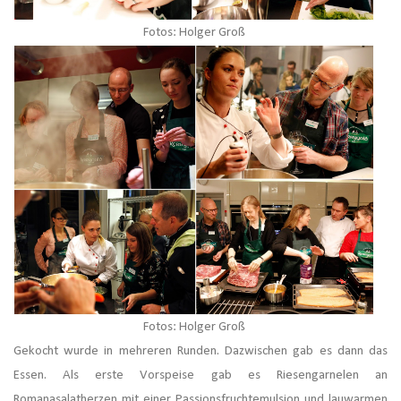
Fotos: Holger Groß
Fotos: Holger Groß
Gekocht wurde in mehreren Runden. Dazwischen gab es dann das
Essen. Als erste Vorspeise gab es Riesengarnelen an
Romanasalatherzen mit einer Passionsfruchtemulsion und
lauwarmen