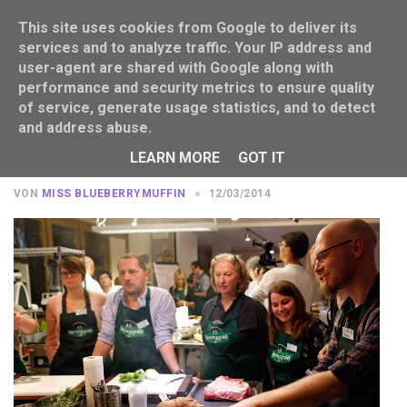
This site uses cookies from Google to deliver its
services and to analyze traffic. Your IP address and
user-agent are shared with Google along with
performance and security metrics to ensure quality
of service, generate usage statistics, and to detect
and address abuse.
Miss B. unterwegs: Kerrygold
Kulinarik-Gipfel 2014 in Berlin
LEARN MORE
GOT IT
VON
MISS BLUEBERRYMUFFIN
12/03/2014