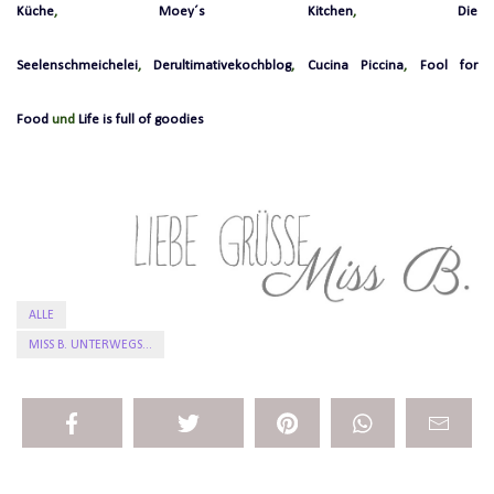
Küche
,
Moey´s Kitchen
,
Die
Seelenschmeichelei
,
Derultimativekochblog
,
Cucina Piccina
,
Fool for
Food
und
L
ife is full of goodies
ALLE
MISS B. UNTERWEGS...