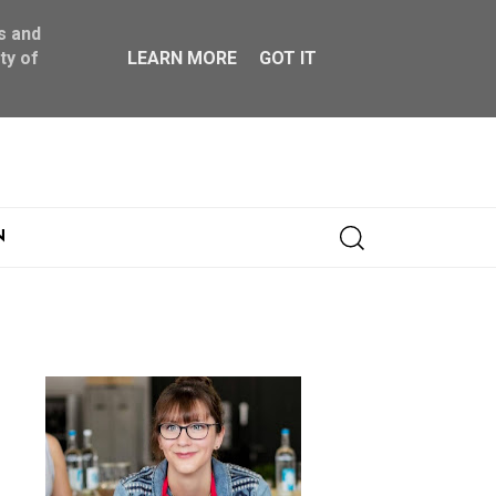
s and
ty of
LEARN MORE
GOT IT
Abonnieren
N