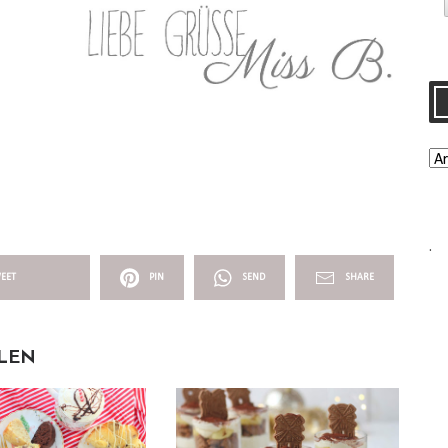
.
EET
PIN
SEND
SHARE
LLEN