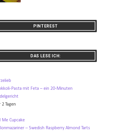
PINTEREST
DAS LESE ICH:
zelieb
okkoli-Pasta mit Feta – ein 20-Minuten
delgericht
r 2 Tagen
ll Me Cupcake
llonmazariner – Swedish Raspberry Almond Tarts