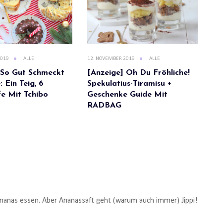
2019
ALLE
12. NOVEMBER 2019
ALLE
 So Gut Schmeckt
[Anzeige] Oh Du Fröhliche!
 Ein Teig, 6
Spekulatius-Tiramisu +
e Mit Tchibo
Geschenke Guide Mit
RADBAG
e Ananas essen. Aber Ananassaft geht (warum auch immer) Jippi!