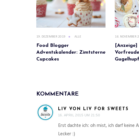
19. DEZEMBER 2019
ALLE
16. NOVEMBER 
Food Blogger
[Anzeige]
Adventskalender: Zimtsterne
Vorfreude:
Cupcakes
Gugelhupf
KOMMENTARE
LIV VON LIV FOR SWEETS
16. APRIL 2015 UM 21:50
Erst dachte ich: oh mist, ich darf kein
Lecker :)