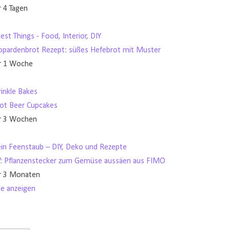
r 4 Tagen
est Things - Food, Interior, DIY
opardenbrot Rezept: süßes Hefebrot mit Muster
r 1 Woche
rinkle Bakes
ot Beer Cupcakes
r 3 Wochen
in Feenstaub – DIY, Deko und Rezepte
Y: Pflanzenstecker zum Gemüse aussäen aus FIMO
r 3 Monaten
le anzeigen