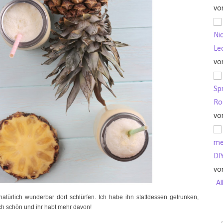
vo
Nic
Le
vo
Sp
Ro
vo
me
DI
vo
Al
atürlich wunderbar dort schlürfen. Ich habe ihn stattdessen getrunken,
ch schön und ihr habt mehr davon!