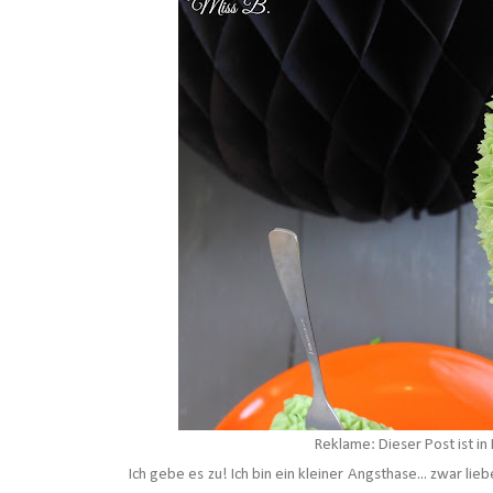
Reklame: Dieser Post ist i
Ich gebe es zu! Ich bin ein kleiner Angsthase... zwar li