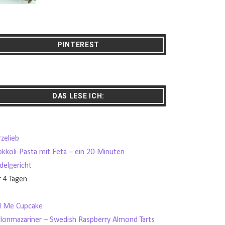
PINTEREST
DAS LESE ICH:
zelieb
okkoli-Pasta mit Feta – ein 20-Minuten
delgericht
r 4 Tagen
ll Me Cupcake
llonmazariner – Swedish Raspberry Almond Tarts