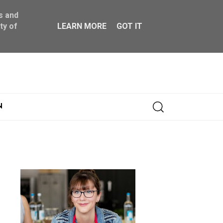
s and
ty of
LEARN MORE
GOT IT
Abonnieren
N