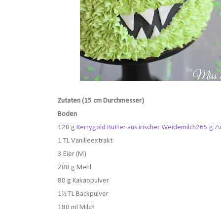
Zutaten (15 cm Durchmesser)
Boden
120 g
Kerrygold Butter aus irischer Weidemilch
265 g Z
1 TL Vanilleextrakt
3 Eier (M)
200 g Mehl
80 g Kakaopulver
1½ TL Backpulver
180 ml Milch