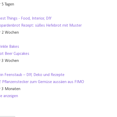
r 5 Tagen
est Things - Food, Interior, DIY
opardenbrot Rezept: süßes Hefebrot mit Muster
r 2 Wochen
rinkle Bakes
ot Beer Cupcakes
r 3 Wochen
in Feenstaub – DIY, Deko und Rezepte
Y: Pflanzenstecker zum Gemüse aussäen aus FIMO
r 3 Monaten
le anzeigen