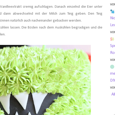
vo
Vanilleextrakt cremig aufschlagen. Danach einzelnd
die Eier unter
d dann abwechselnd mit der Milch zum Teig geben.
Den Teig
Nic
 können natürlich auch nacheinander gebacken werden.
Le
kühlen lassen.
Die Böden nach dem Auskühlen begradigen und die
vo
den.
Sp
Ro
vo
me
DI
vo
Al