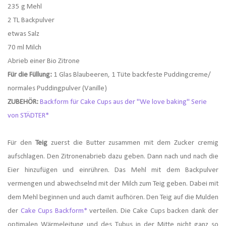
235 g Mehl
2 TL Backpulver
etwas Salz
70 ml Milch
Abrieb einer Bio Zitrone
Für die Füllung:
1 Glas Blaubeeren, 1 Tüte backfeste Puddingcreme/
normales Puddingpulver (Vanille)
ZUBEHÖR:
Backform für Cake Cups aus der "We love baking" Serie
von STÄDTER*
Für den
Teig
zuerst die Butter zusammen mit dem Zucker cremig
aufschlagen. Den Zitronenabrieb dazu geben. Dann nach und nach die
Eier hinzufügen und einrühren. Das Mehl mit dem Backpulver
vermengen und abwechselnd mit der Milch zum Teig geben. Dabei mit
dem Mehl beginnen und auch damit aufhören. Den Teig auf die Mulden
der
Cake Cups Backform*
verteilen.
Die Cake Cups backen dank der
optimalen Wärmeleitung und des Tubus in der Mitte nicht ganz so