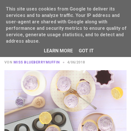
This site uses cookies from Google to deliver its
services and to analyze traffic. Your IP address and
user-agent are shared with Google along with
performance and security metrics to ensure quality of
service, generate usage statistics, and to detect and
address abuse.
Blueberry Cake Cups: Gefüllte
Blaubeertörtchen mit STÄDTER
LEARN MORE
GOT IT
VON
MISS BLUEBERRYMUFFIN
4/06/2018