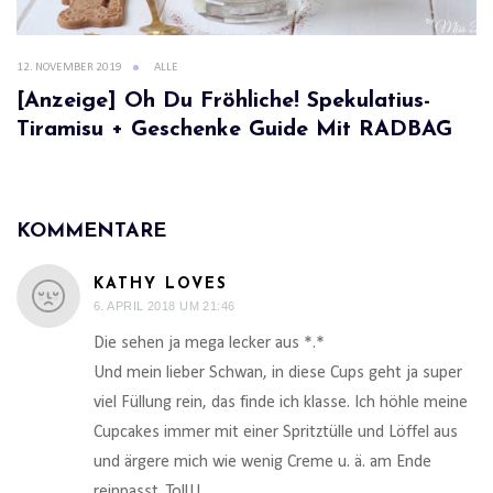
12. NOVEMBER 2019
ALLE
[Anzeige] Oh Du Fröhliche! Spekulatius-
Tiramisu + Geschenke Guide Mit RADBAG
KOMMENTARE
KATHY LOVES
6. APRIL 2018 UM 21:46
Die sehen ja mega lecker aus *.*
Und mein lieber Schwan, in diese Cups geht ja super
viel Füllung rein, das finde ich klasse. Ich höhle meine
Cupcakes immer mit einer Spritztülle und Löffel aus
und ärgere mich wie wenig Creme u. ä. am Ende
reinpasst. Toll!!