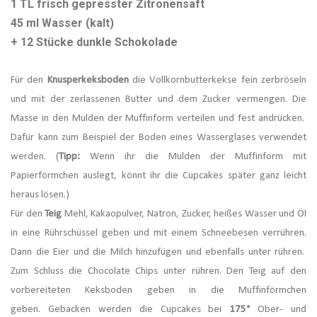
1 TL frisch gepresster Zitronensaft
45 ml Wasser (kalt)
+ 12 Stücke dunkle Schokolade
Für den
Knusperkeksboden
die Vollkornbutterkekse fein zerbröseln
und mit der zerlassenen Butter und dem Zucker vermengen. Die
Masse in den Mulden der Muffinform verteilen und fest andrücken.
Dafür kann zum Beispiel der Boden eines Wasserglases verwendet
werden. (
Tipp:
Wenn ihr die Mulden der Muffinform mit
Papierförmchen auslegt, könnt ihr die Cupcakes später ganz leicht
heraus lösen.)
Für den
Teig
Mehl, Kakaopulver, Natron, Zucker, heißes Wasser und Öl
in eine Rührschüssel geben und mit einem Schneebesen verrühren.
Dann die Eier und die Milch hinzufügen und ebenfalls unter rühren.
Zum Schluss die Chocolate Chips unter rühren. Den Teig auf den
vorbereiteten Keksboden geben in die Muffinförmchen
geben. Gebacken werden die Cupcakes bei
175°
Ober- und