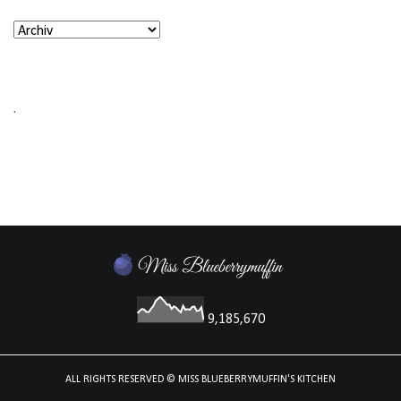
.
9,185,670
ALL RIGHTS RESERVED
© MISS BLUEBERRYMUFFIN'S KITCHEN