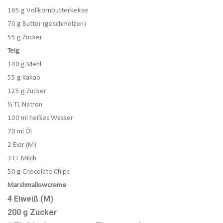
165 g Vollkornbutterkekse
70 g Butter (geschmolzen)
55 g Zucker
Teig
140 g Mehl
55 g Kakao
125 g Zucker
½ TL Natron
100 ml heißes Wasser
70 ml Öl
2 Eier (M)
3 EL Milch
50 g Chocolate Chips
Marshmallowcreme
4 Eiweiß (M)
200 g Zucker