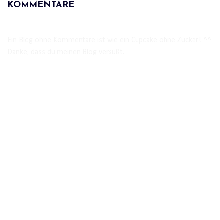
KOMMENTARE
Ein Blog ohne Kommentare ist wie ein Cupcake ohne Zucker! ^^
Danke, dass du meinen Blog versüßt.