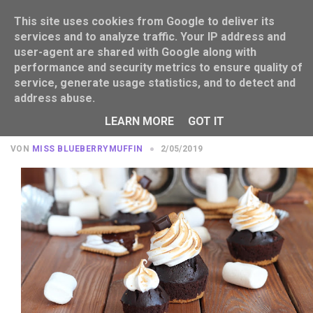
This site uses cookies from Google to deliver its
services and to analyze traffic. Your IP address and
user-agent are shared with Google along with
performance and security metrics to ensure quality of
service, generate usage statistics, and to detect and
address abuse.
Ich nehme noch einen: S'mores
Cupcakes
LEARN MORE
GOT IT
VON
MISS BLUEBERRYMUFFIN
2/05/2019