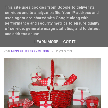
This site uses cookies from Google to deliver its
services and to analyze traffic. Your IP address and
user-agent are shared with Google along with
performance and security metrics to ensure quality
of service, generate usage statistics, and to detect
and address abuse.
Ein Adventskalender für die
Blaubeer-Mutti...
LEARN MORE
GOT IT
VON
MISS BLUEBERRYMUFFIN
11/21/2013