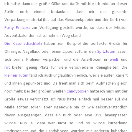
Ich hatte dann das große Glück und dafür möchte ich mich an dieser
Stelle noch einmal bedanken, dass mir das gesamte
Verpackungsmaterial (bis auf das Geschenkpapier und der Korb) von
Party Princess
zur Verfügung gestellt wurde, so dass der Mission
Adventskalender nichts mehr im Weg stand.
Die Kissenschachteln
haben zum Beispiel die perfekte Größe für
Ohrringe, Nagellack oder einen Lippenstift, in den
Spitztüten
lassen
sich prima Pralinen verpacken und die Asia-Boxen in
weiß
und
rot
bieten genug Platz für viele verschiedene Kleinigkeiten. Die
kleinen Tüten
fand ich auch unglaublich niedlich, weil sie außen kariert
und innen gepunktet sind. Da freut man sich beim Aufmachen gleich
noch mehr. Bei den großen weißen
Candyboxen
hatte ich mich mit der
Größe etwas verschätzt. Ich Nuss hätte einfach mal besser auf die
Maße achten sollen, aber irgendwie bin ich wie selbstverständlich
davon ausgegangen, dass ein Buch oder eine DVD hineinpassen
würde. Nun ja, dem war nicht so und so wurde kurzerhand
umdisponiert und die Candyboxen wurden mit anderen hübschen