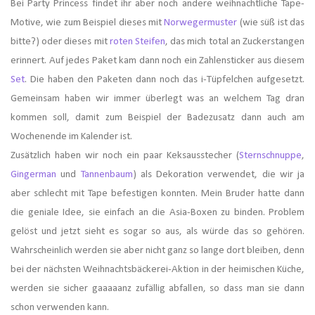
Bei Party Princess findet ihr aber noch andere weihnachtliche Tape-
Motive, wie zum Beispiel dieses mit
Norwegermuster
(wie süß ist das
bitte?) oder dieses mit
roten Steifen
, das mich total an Zuckerstangen
erinnert. Auf jedes Paket kam dann noch ein Zahlensticker aus diesem
Set
. Die haben den Paketen dann noch das i-Tüpfelchen aufgesetzt.
Gemeinsam haben wir immer überlegt was an welchem Tag dran
kommen soll, damit zum Beispiel der Badezusatz dann auch am
Wochenende im Kalender ist.
Zusätzlich haben wir noch ein paar Keksausstecher (
Sternschnuppe
,
Gingerman
und
Tannenbaum
) als Dekoration verwendet, die wir ja
aber schlecht mit Tape befestigen konnten. Mein Bruder hatte dann
die geniale Idee, sie einfach an die Asia-Boxen zu binden. Problem
gelöst und jetzt sieht es sogar so aus, als würde das so gehören.
Wahrscheinlich werden sie aber nicht ganz so lange dort bleiben, denn
bei der nächsten Weihnachtsbäckerei-Aktion in der heimischen Küche,
werden sie sicher gaaaaanz zufällig abfallen, so dass man sie dann
schon verwenden kann.