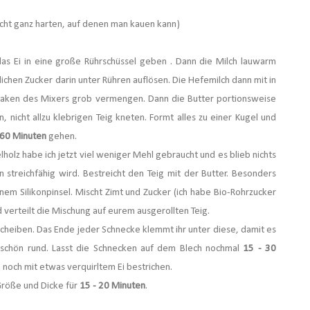
cht ganz harten, auf denen man kauen kann)
das Ei in eine große Rührschüssel geben . Dann die Milch lauwarm
en Zucker darin unter Rühren auflösen. Die Hefemilch dann mit in
thaken des Mixers grob vermengen. Dann die Butter portionsweise
 nicht allzu klebrigen Teig kneten. Formt alles zu einer Kugel und
 60 Minuten
gehen.
holz habe ich jetzt viel weniger Mehl gebraucht und es blieb nichts
n streichfähig wird. Bestreicht den Teig mit der Butter. Besonders
einem Silikonpinsel. Mischt Zimt und Zucker (ich habe Bio-Rohrzucker
 verteilt die Mischung auf eurem ausgerollten Teig.
Scheiben. Das Ende jeder Schnecke klemmt ihr unter diese, damit es
 schön rund. Lasst die Schnecken auf dem Blech nochmal
15 - 30
och mit etwas verquirltem Ei bestrichen.
Größe und Dicke für
15 - 20 Minuten
.