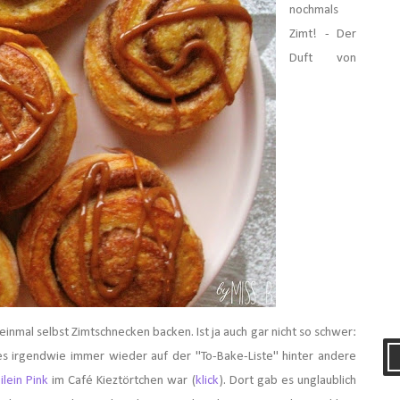
nochmals
Zimt! - Der
Duft von
einmal selbst Zimtschnecken backen. Ist ja auch gar nicht so schwer:
 es irgendwie immer wieder auf der "To-Bake-Liste" hinter andere
ilein Pink
im Café Kieztörtchen war (
klick
). Dort gab es unglaublich