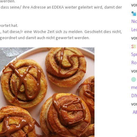
 werden.
vo
 dass seine/ ihre Adresse an EDEKA weiter geleitet wird, damit der
Nic
wortet hat.
Le
t diese/r eine Woche Zeit sich zu melden. Geschieht dies nicht,
geordnet und damit auch nicht gewertet werden.
vo
Sp
Ro
vo
me
DI
vo
Al