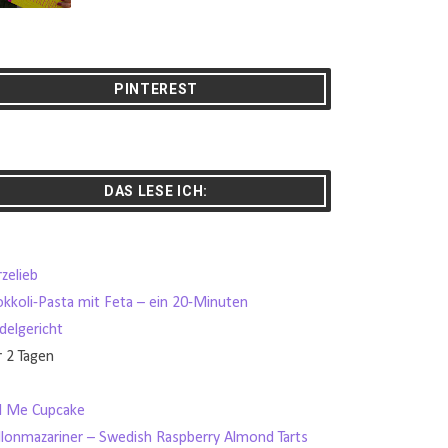
PINTEREST
DAS LESE ICH:
zelieb
okkoli-Pasta mit Feta – ein 20-Minuten
delgericht
r 2 Tagen
ll Me Cupcake
llonmazariner – Swedish Raspberry Almond Tarts