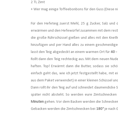
2 TL Zimt
+ Wer mag einige Toffeebonbons für den Guss (Diese ni
Für den Hefeteig zuerst Mehl, 25 g Zucker, Salz und 
erwärmen und den Hefewürfel zusammen mit dem restlich
die große Rührschüssel gießen und alles mit den Kne
hinzufügen und per Hand alles zu einem geschmeidigen,
lasst den Teig abgedeckt an einem warmen Ort für
40 -
Rollt dann den Teig rechteckig aus. Mit dem neuen Nudel
haften. Top! Erwärmt dann die Butter, sodass sie schö
einfach geht das, wie ich jetzt festgestellt habe, mit 
aus dem Paket verwendet) in einer kleinen Schüssel und
Dann rollt ihr den Teig auf und schneidet daumendicke 
später nicht absteht. So werden eure Zimtschnecken
Minuten
gehen. Vor dem Backen werden die Schnecken n
Gebacken werden die Zimtschnecken bei
180°
je nach 