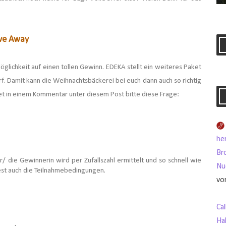
ive Away
öglichkeit auf einen tollen Gewinn. EDEKA stellt ein weiteres Paket
rf. Damit kann die Weihnachtsbäckerei bei euch dann auch so richtig
t in einem Kommentar unter diesem Post bitte diese Frage:
her
Br
 die Gewinnerin wird per Zufallszahl ermittelt und so schnell wie
Nu
est auch die Teilnahmebedingungen.
vo
Ca
Ha