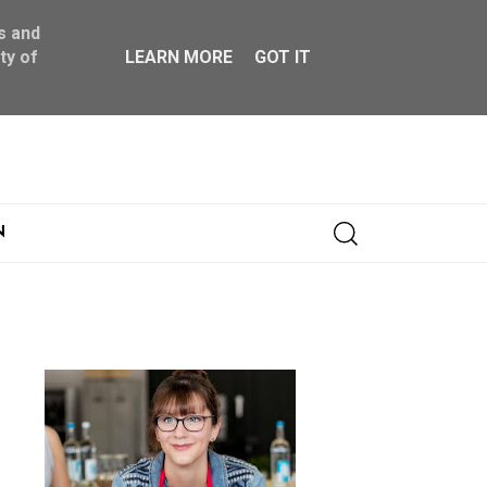
s and
ty of
LEARN MORE
GOT IT
Abonnieren
N