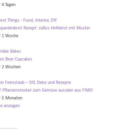
r 4 Tagen
est Things - Food, Interior, DIY
opardenbrot Rezept: süßes Hefebrot mit Muster
r 1 Woche
rinkle Bakes
ot Beer Cupcakes
r 2 Wochen
in Feenstaub – DIY, Deko und Rezepte
Y: Pflanzenstecker zum Gemüse aussäen aus FIMO
r 3 Monaten
le anzeigen