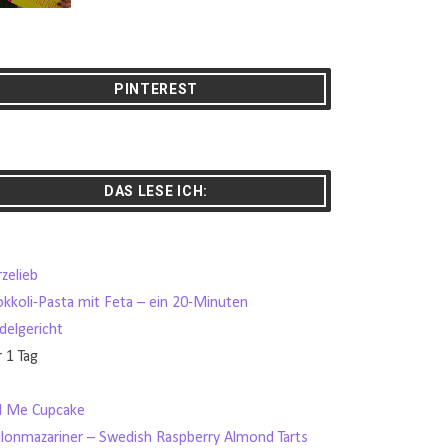
PINTEREST
DAS LESE ICH:
zelieb
okkoli-Pasta mit Feta – ein 20-Minuten
delgericht
 1 Tag
ll Me Cupcake
llonmazariner – Swedish Raspberry Almond Tarts