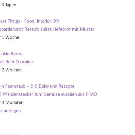
r 3 Tagen
est Things - Food, Interior, DIY
opardenbrot Rezept: süßes Hefebrot mit Muster
r 1 Woche
rinkle Bakes
ot Beer Cupcakes
r 2 Wochen
in Feenstaub – DIY, Deko und Rezepte
Y: Pflanzenstecker zum Gemüse aussäen aus FIMO
r 3 Monaten
le anzeigen