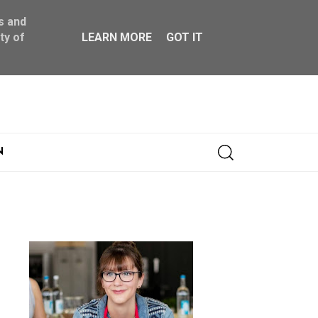
s and
ty of
LEARN MORE
GOT IT
Abonnieren
N