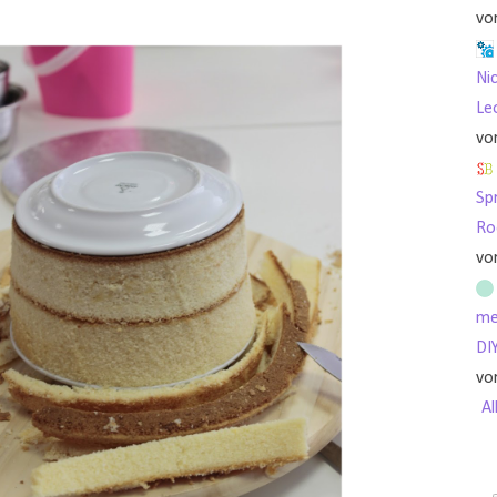
vo
Nic
Le
vo
Sp
Ro
vo
me
DI
vo
Al