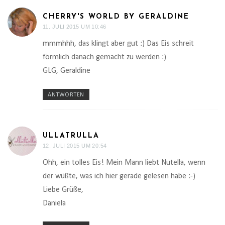
CHERRY'S WORLD BY GERALDINE
11. JULI 2015 UM 10:46
mmmhhh, das klingt aber gut :) Das Eis schreit
förmlich danach gemacht zu werden :)
GLG, Geraldine
ANTWORTEN
ULLATRULLA
12. JULI 2015 UM 20:54
Ohh, ein tolles Eis! Mein Mann liebt Nutella, wenn
der wüßte, was ich hier gerade gelesen habe :-)
Liebe Grüße,
Daniela