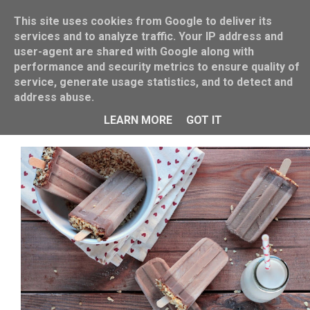
This site uses cookies from Google to deliver its
services and to analyze traffic. Your IP address and
user-agent are shared with Google along with
performance and security metrics to ensure quality of
service, generate usage statistics, and to detect and
address abuse.
Festhalten! Nutella-Eis am Stiel!
LEARN MORE
GOT IT
VON
MISS BLUEBERRYMUFFIN
7/08/2015