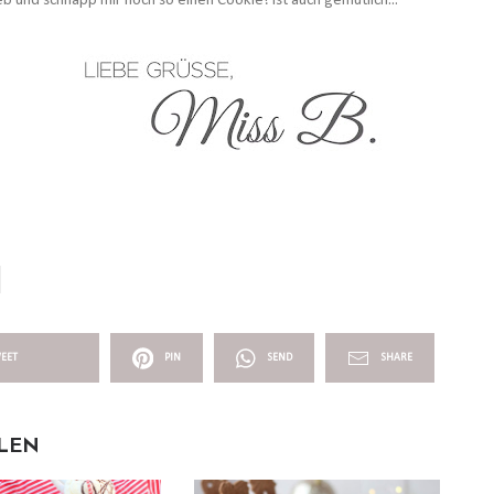
und schnapp mir noch so einen Cookie! Ist auch gemütlich...
EET
PIN
SEND
SHARE
LLEN