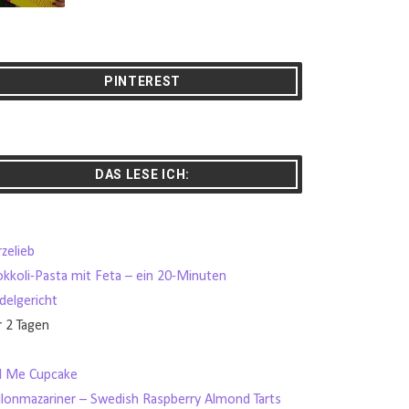
PINTEREST
DAS LESE ICH:
zelieb
okkoli-Pasta mit Feta – ein 20-Minuten
delgericht
r 2 Tagen
ll Me Cupcake
llonmazariner – Swedish Raspberry Almond Tarts