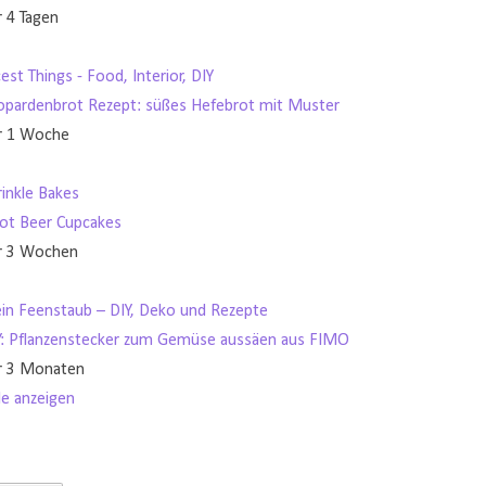
r 4 Tagen
est Things - Food, Interior, DIY
opardenbrot Rezept: süßes Hefebrot mit Muster
r 1 Woche
rinkle Bakes
ot Beer Cupcakes
r 3 Wochen
in Feenstaub – DIY, Deko und Rezepte
Y: Pflanzenstecker zum Gemüse aussäen aus FIMO
r 3 Monaten
le anzeigen