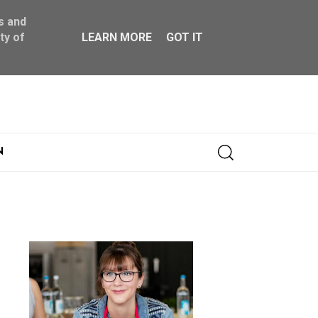
s and
ty of
LEARN MORE
GOT IT
Abonnieren
N