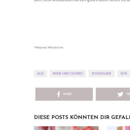
dem Sofa-Wolldecken-Kerzen-gutes-Buch-Herbst vorlieb 
*Reklame/ Affiliate Link
ALLE
KEKSE UND COOKIES
SCHOKOLADE
SÜSS
SHARE
TW
DIESE POSTS KÖNNTEN DIR GEFA