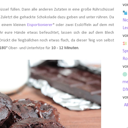
vo
üssel füllen. Dann alle anderen Zutaten in eine große Rührschüssel
 Zuletzt die gehackte Schokolade dazu geben und unter rühren. Da
Nic
it einem kleinen
Eisportionierer
* oder zwei Esslöffeln auf dem mit
Le
hr eure Hände etwas befeuchtet, lassen sich die auf dem Blech
vo
rückt die Teigbällchen noch etwas flach, da dieser Teig von selbst
180°
Ober- und Unterhitze für
10 - 12 Minuten
.
Sp
Ro
vo
me
DI
vo
Al