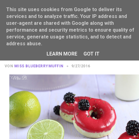
This site uses cookies from Google to deliver its
services and to analyze traffic. Your IP address and
user-agent are shared with Google along with
performance and security metrics to ensure quality of
service, generate usage statistics, and to detect and
address abuse.
Erst sammeln, dann backen: Leckere
Brombeer-Limetten-Donuts
LEARN MORE
GOT IT
VON
MISS BLUEBERRYMUFFIN
9/27/2016