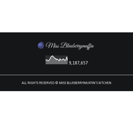
9,187,657
ALL RIGHTS RESERVED
© MISS BLUEBERRYMUFFIN'S KITCHEN