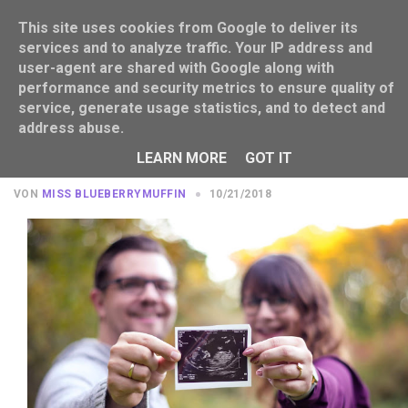
This site uses cookies from Google to deliver its
services and to analyze traffic. Your IP address and
user-agent are shared with Google along with
performance and security metrics to ensure quality of
service, generate usage statistics, and to detect and
address abuse.
Mini Muffin 2019: Wir bekommen ein
Baby!
LEARN MORE
GOT IT
VON
MISS BLUEBERRYMUFFIN
10/21/2018