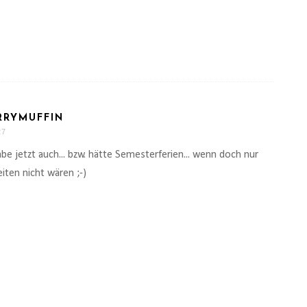
RRYMUFFIN
27
abe jetzt auch... bzw. hätte Semesterferien... wenn doch nur
iten nicht wären ;-)