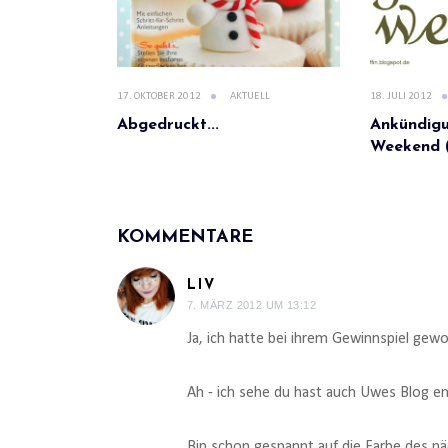
17. OKTOBER 2012
AKTUELL
18. JULI 2012
Abgedruckt...
Ankündig
Weekend (
KOMMENTARE
LIV
7. MÄRZ 2012 UM 13:12
Ja, ich hatte bei ihrem Gewinnspiel gew
Ah - ich sehe du hast auch Uwes Blog e
Bin schon gespannt auf die Farbe des n