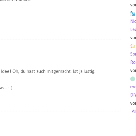
vo
Nic
Le
vo
Sp
Ro
vo
e Idee! Oh, du hast auch mitgemacht. Ist ja lustig.
me
... :-)
DI
vo
Al