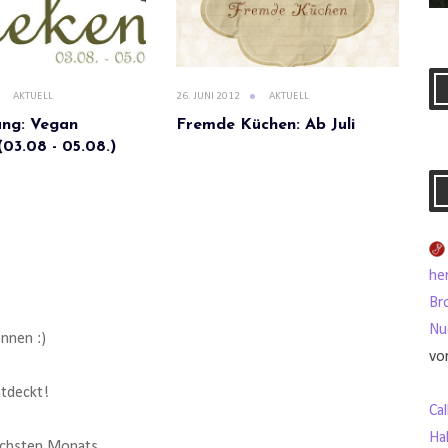
AKTUELL
26. JUNI 2012
AKTUELL
ung: Vegan
Fremde Küchen: Ab Juli
03.08 - 05.08.)
her
Br
Nu
onnen :)
vo
ntdeckt!
Ca
Ha
ächsten Monats.