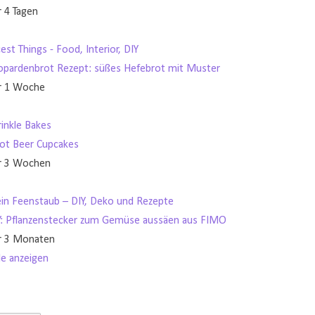
r 4 Tagen
est Things - Food, Interior, DIY
opardenbrot Rezept: süßes Hefebrot mit Muster
r 1 Woche
rinkle Bakes
ot Beer Cupcakes
r 3 Wochen
in Feenstaub – DIY, Deko und Rezepte
Y: Pflanzenstecker zum Gemüse aussäen aus FIMO
r 3 Monaten
le anzeigen