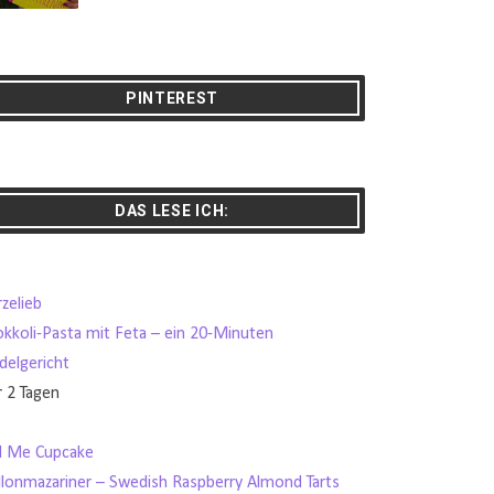
PINTEREST
DAS LESE ICH:
zelieb
okkoli-Pasta mit Feta – ein 20-Minuten
delgericht
r 2 Tagen
ll Me Cupcake
llonmazariner – Swedish Raspberry Almond Tarts