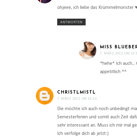
ohjeee, ich liebe das Krümmelmonster 
ANTWORTEN
MISS BLUEBE
7. MÄRZ 2012 UM 13:
*hehe* Ich auch...
appetitlich ^^
CHRISTLMISTL
7. MÄRZ 2012 UM 15:14
Die möchte ich auch noch unbedingt ma
Semesterferien und somit auch Zeit dafür
sehr interessant an. Muss ich mir mal g
Ich verfolge dich ab jetzt:)