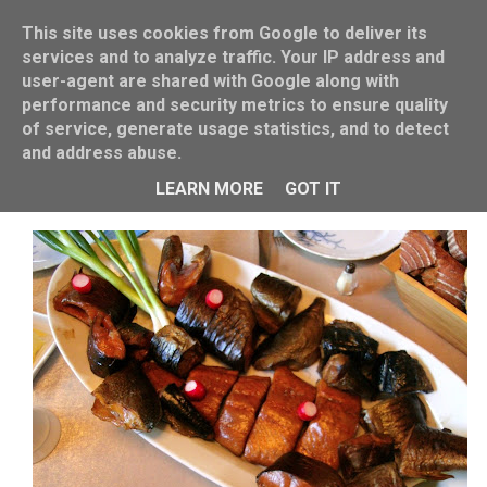
This site uses cookies from Google to deliver its
services and to analyze traffic. Your IP address and
user-agent are shared with Google along with
performance and security metrics to ensure quality
of service, generate usage statistics, and to detect
and address abuse.
Vatertags-Special: Fisch
LEARN MORE
GOT IT
VON
MISS BLUEBERRYMUFFIN
5/18/2012