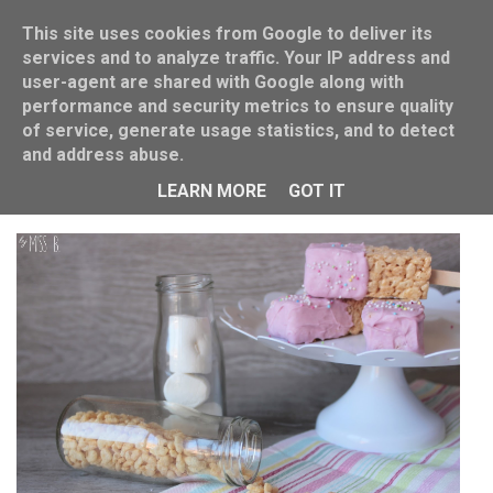
This site uses cookies from Google to deliver its
services and to analyze traffic. Your IP address and
user-agent are shared with Google along with
performance and security metrics to ensure quality
of service, generate usage statistics, and to detect
and address abuse.
Süßes aus Amerika: Rice Krispy Pops
LEARN MORE
GOT IT
VON
MISS BLUEBERRYMUFFIN
6/04/2014