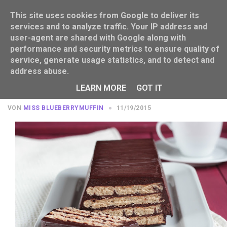
This site uses cookies from Google to deliver its
services and to analyze traffic. Your IP address and
user-agent are shared with Google along with
performance and security metrics to ensure quality of
service, generate usage statistics, and to detect and
address abuse.
Heißgeliebter Kalter Hund mit Soft
Bröd [Reklame]
LEARN MORE
GOT IT
VON
MISS BLUEBERRYMUFFIN
11/19/2015