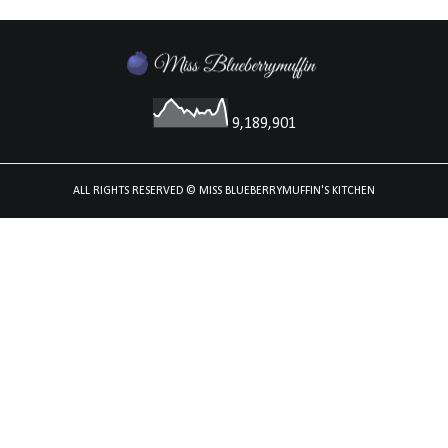
9,189,901
ALL RIGHTS RESERVED
© MISS BLUEBERRYMUFFIN'S KITCHEN