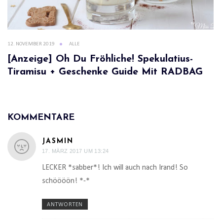
12. NOVEMBER 2019
ALLE
[Anzeige] Oh Du Fröhliche! Spekulatius-
Tiramisu + Geschenke Guide Mit RADBAG
KOMMENTARE
JASMIN
17. MÄRZ 2017 UM 13:24
LECKER *sabber*! Ich will auch nach Irand! So
schöööön! *-*
ANTWORTEN