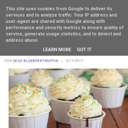
This site uses cookies from Google to deliver its
services and to analyze traffic. Your IP address and
user-agent are shared with Google along with
performance and security metrics to ensure quality of
service, generate usage statistics, and to detect and
address abuse.
Zurück nach Irland: Guinness
Cupcakes
LEARN MORE
GOT IT
VON
MISS BLUEBERRYMUFFIN
3/17/2017