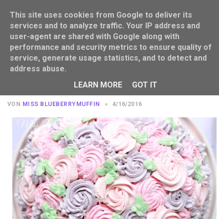
This site uses cookies from Google to deliver its
services and to analyze traffic. Your IP address and
user-agent are shared with Google along with
performance and security metrics to ensure quality of
service, generate usage statistics, and to detect and
address abuse.
Blueberry Basics: Swiss Mergingue
Buttercreme
LEARN MORE
GOT IT
VON
MISS BLUEBERRYMUFFIN
4/16/2016