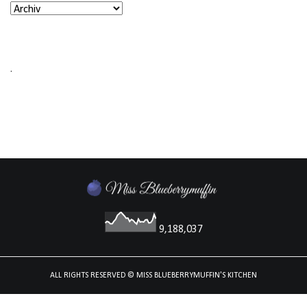
.
9,188,037
ALL RIGHTS RESERVED
© MISS BLUEBERRYMUFFIN'S KITCHEN