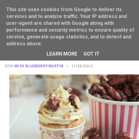
This site uses cookies from Google to deliver its
services and to analyze traffic. Your IP address and
user-agent are shared with Google along with
performance and security metrics to ensure quality of
service, generate usage statistics, and to detect and
address abuse.
10 tolle Rezepte für die
Weihnachtszeit
LEARN MORE
GOT IT
VON
MISS BLUEBERRYMUFFIN
11/24/2015